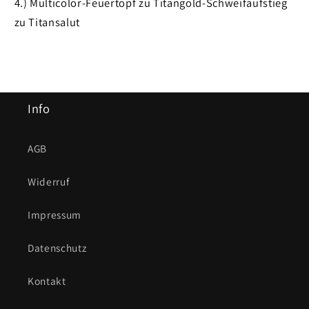
4.) Multicolor-Feuertopf zu Titangold-Schweifaufstieg
zu Titansalut
Info
AGB
Widerruf
Impressum
Datenschutz
Kontakt