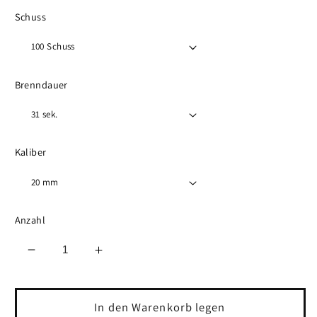
Schuss
Brenndauer
Kaliber
Anzahl
Verringere
Erhöhe
die
die
Menge
Menge
für
für
In den Warenkorb legen