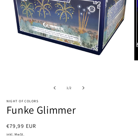
M
2
in
M
Medien
öf
1
in
von
1
/
2
Modal
öffnen
NIGHT OF COLORS
Funke Glimmer
Normaler
€79,99 EUR
Preis
inkl. MwSt.