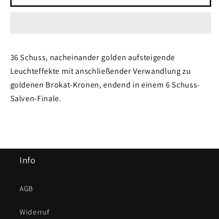
Nico
Nico
Goldtresor
Goldtresor
36 Schuss, nacheinander golden aufsteigende
Leuchteffekte mit anschließender Verwandlung zu
goldenen Brokat-Kronen, endend in einem 6 Schuss-
Salven-Finale.
Info
AGB
Widerruf