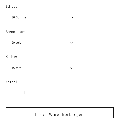
Schuss
Brenndauer
Kaliber
Anzahl
Verringere
Erhöhe
die
die
Menge
Menge
für
für
In den Warenkorb legen