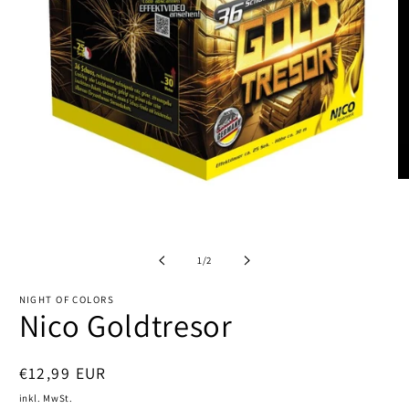
M
2
in
M
Medien
öf
1
in
von
1
/
2
Modal
öffnen
NIGHT OF COLORS
Nico Goldtresor
Normaler
€12,99 EUR
Preis
inkl. MwSt.