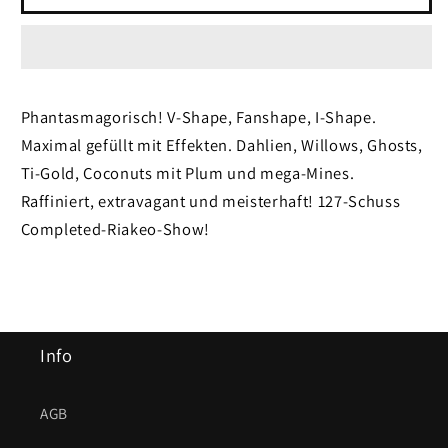
Riakeo
Riakeo
Beauty
Beauty
Phantasmagorisch! V-Shape, Fanshape, I-Shape.
Maximal gefüllt mit Effekten. Dahlien, Willows, Ghosts,
Ti-Gold, Coconuts mit Plum und mega-Mines.
Raffiniert, extravagant und meisterhaft! 127-Schuss
Completed-Riakeo-Show!
Info
AGB