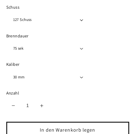
Schuss
Brenndauer
Kaliber
Anzahl
Verringere
Erhöhe
die
die
Menge
Menge
für
für
In den Warenkorb legen