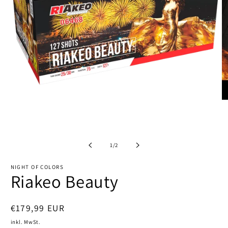
M
2
in
M
Medien
öf
1
in
von
1
/
2
Modal
öffnen
NIGHT OF COLORS
Riakeo Beauty
Normaler
€179,99 EUR
Preis
inkl. MwSt.