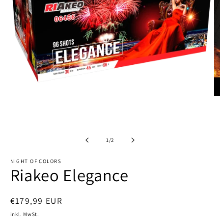
M
2
in
M
Medien
öf
1
in
von
1
/
2
Modal
öffnen
NIGHT OF COLORS
Riakeo Elegance
Normaler
€179,99 EUR
Preis
inkl. MwSt.