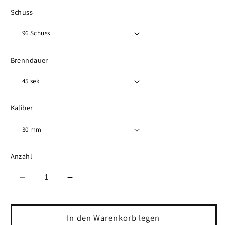
Schuss
Brenndauer
Kaliber
Anzahl
Verringere
Erhöhe
die
die
Menge
Menge
für
für
In den Warenkorb legen