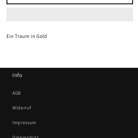
Riakeo
Riakeo
Elegance
Elegance
Ein Traum in Gold
Info
AGB
Widerruf
Impressum
Datenschutz